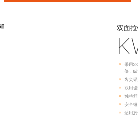
双面拉
K
采用S
修，纵
齿尖采
双用齿
独特舒
安全钮
适用於