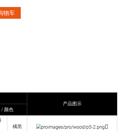
购物车
产品图示
 / 颜色
料
橘黑