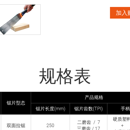
加入
规格表
产品规格
锯片型态
锯片长度(mm)
锯片齿数(TPI)
手柄
硬质塑
二磨齿 / 7
双面拉锯
250
+
三磨齿 / 17