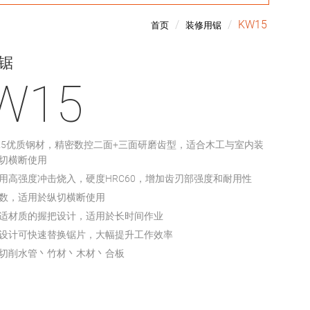
KW15
首页
装修用锯
锯
W15
K5优质钢材，精密数控二面+三面研磨齿型，适合木工与室内装
切横断使用
用高强度冲击烧入，硬度HRC60，增加齿刃部强度和耐用性
数，适用於纵切横断使用
适材质的握把设计，适用於长时间作业
设计可快速替换锯片，大幅提升工作效率
切削水管丶竹材丶木材丶合板